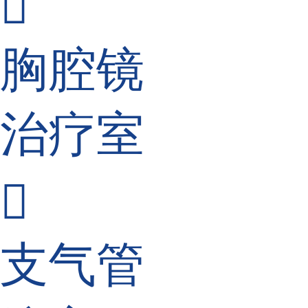

胸腔镜
治疗室

支气管