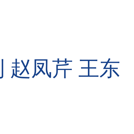
利
赵凤芹
王东