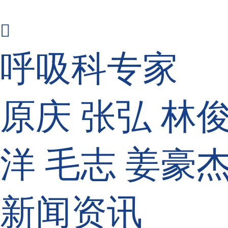

呼吸科专家
原庆
张弘
林
洋
毛志
姜豪
新闻资讯