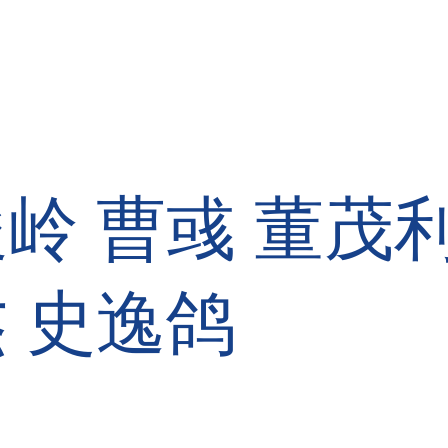
俊岭
曹彧
董茂
杰
史逸鸽