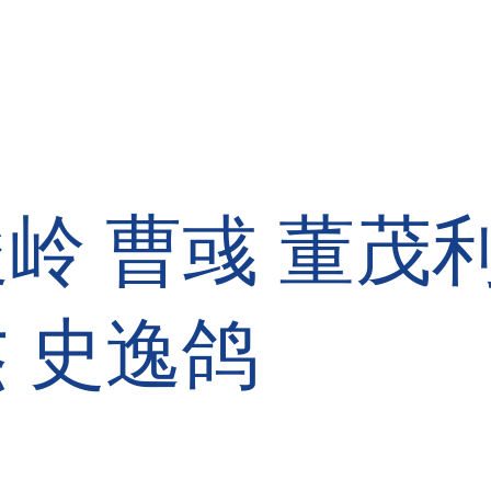
俊岭
曹彧
董茂
杰
史逸鸽