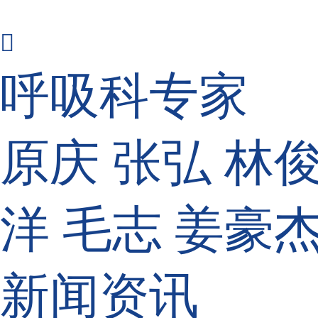

呼吸科专家
原庆
张弘
林
洋
毛志
姜豪
新闻资讯