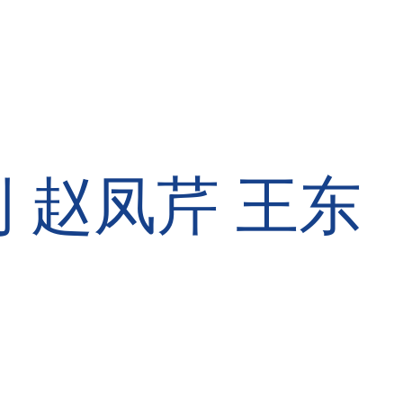
利
赵凤芹
王东