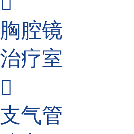

胸腔镜
治疗室

支气管