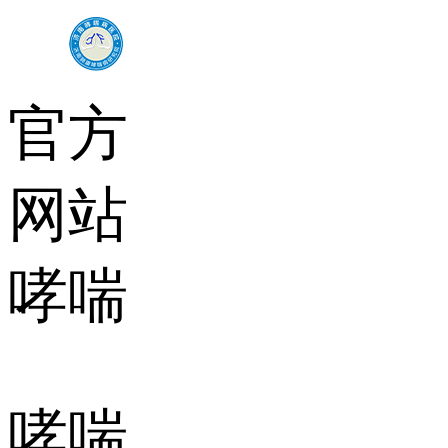
官方
网站
哮喘
哮喘